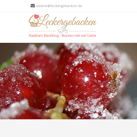
nadine@leckergebacken.de
Men
SKIP T