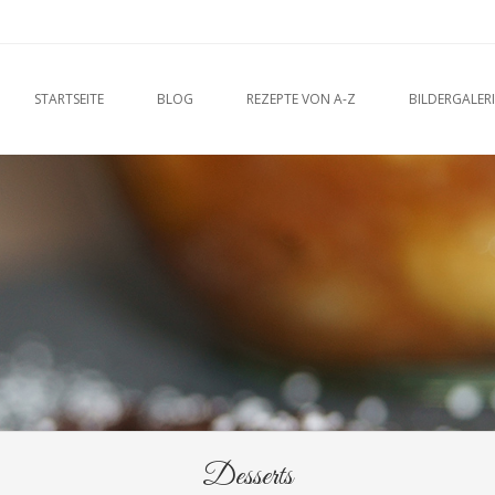
u
O CONTENT
STARTSEITE
BLOG
REZEPTE VON A-Z
BILDERGALERI
Desserts