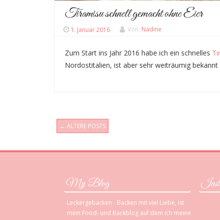
Tiramisu schnell gemacht ohne Eier
1. Januar 2016
Von:
Nadine
Zum Start ins Jahr 2016 habe ich ein schnelles
Ti
Nordostitalien, ist aber sehr weiträumig bekannt
←
ÄLTERE POSTS
Post navigation
My Blog
Inst
Leckergebacken - Backen mit viel Liebe, ist
mein Food- und Backblog auf dem ich meine