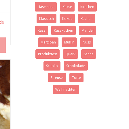
Haselnuss
Kekse
Kirschen
Klassisch
Kokos
Kuchen
de
Käse
Käsekuchen
Mandel
Marzipan
Muffin
Nuss
Produkttest
Quark
Sahne
Schoko
Schokolade
Streusel
Torte
Weihnachten