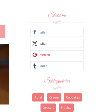
Share me
teilen
teilen
merken
teilen
Schlagwörter
Apfel
Creme
Cupcakes
Dessert
Früchte