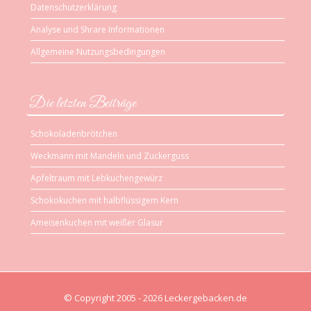
Datenschutzerklärung
Analyse und Shrare Informationen
Allgemeine Nutzungsbedingungen
Die letzten Beiträge
Schokoladenbrötchen
Weckmann mit Mandeln und Zuckerguss
Apfeltraum mit Lebkuchengewürz
Schokokuchen mit halbflüssigem Kern
Ameisenkuchen mit weißer Glasur
© Copyright 2005 - 2026 Leckergebacken.de