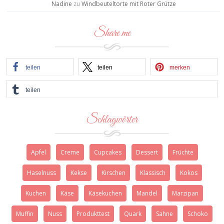
Nadine
zu
Windbeuteltorte mit Roter Grütze
Share me
teilen
teilen
merken
teilen
Schlagwörter
Apfel
Creme
Cupcakes
Dessert
Früchte
Haselnuss
Kekse
Kirschen
Klassisch
Kokos
Kuchen
Käse
Käsekuchen
Mandel
Marzipan
Muffin
Nuss
Produkttest
Quark
Sahne
Schoko