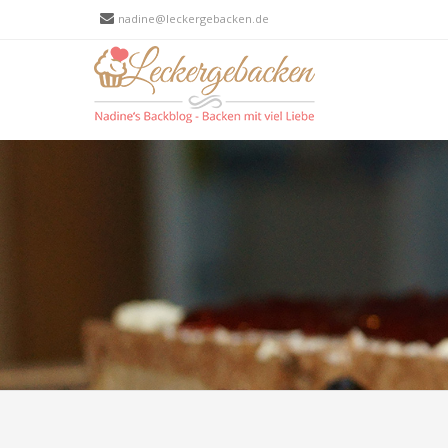
nadine@leckergebacken.de
Men
SKIP T