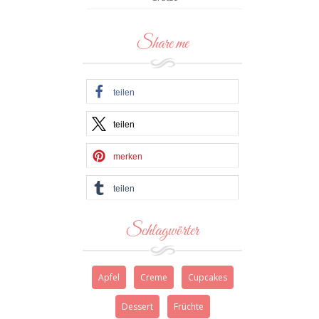
Share me
teilen
teilen
merken
teilen
Schlagwörter
Apfel
Creme
Cupcakes
Dessert
Früchte