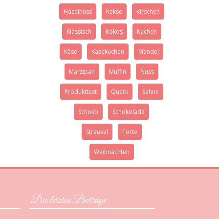
Haselnuss
Kekse
Kirschen
Klassisch
Kokos
Kuchen
Käse
Käsekuchen
Mandel
Marzipan
Muffin
Nuss
Produkttest
Quark
Sahne
Schoko
Schokolade
Streusel
Torte
Weihnachten
Die letzten Beiträge