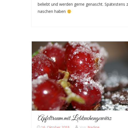
beliebt und werden gerne genascht. Spätesten
naschen haben
Apfeltraum mit Lebkuchengewürz
16. Oktober 2018
Von:
Nadine