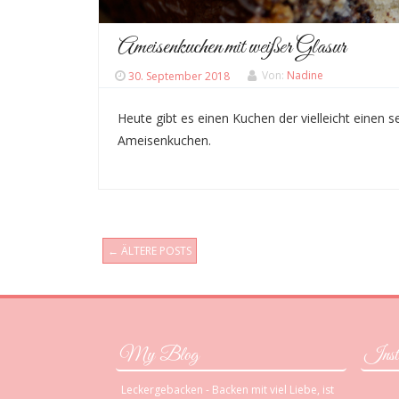
Ameisenkuchen mit weißer Glasur
30. September 2018
Von:
Nadine
Heute gibt es einen Kuchen der vielleicht einen
Ameisenkuchen.
←
ÄLTERE POSTS
Post navigation
My Blog
Inst
Leckergebacken - Backen mit viel Liebe, ist