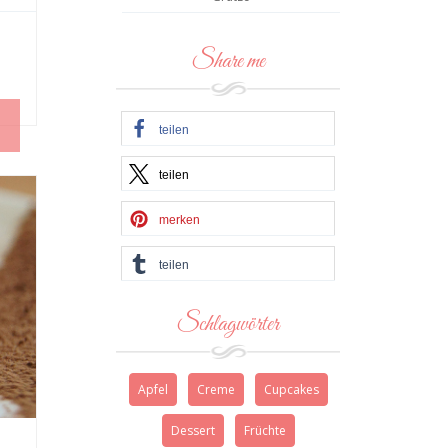
Share me
teilen
teilen
merken
teilen
Schlagwörter
Apfel
Creme
Cupcakes
Dessert
Früchte