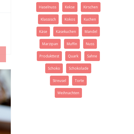
Haselnuss
Kekse
Kirschen
Klassisch
Kokos
Kuchen
Käse
Käsekuchen
Mandel
Marzipan
Muffin
Nuss
Produkttest
Quark
Sahne
Schoko
Schokolade
Streusel
Torte
Weihnachten