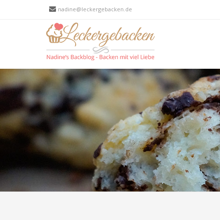
nadine@leckergebacken.de
Men
SKIP T