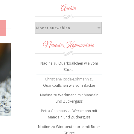
Archiv
Neueste Kommentare
Nadine
zu
Quarkbällchen wie vom
Bäcker
Christiane Roda-Lohmann
zu
Quarkbällchen wie vom Bäcker
Nadine
zu
Weckmann mit Mandeln
und Zuckerguss
Petra Gasthaus
zu
Weckmann mit
Mandeln und Zuckerguss
Nadine
zu
Windbeuteltorte mit Roter
Grütze