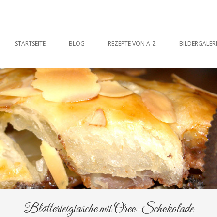
u
O CONTENT
STARTSEITE
BLOG
REZEPTE VON A-Z
BILDERGALERI
Blätterteigtasche mit Oreo-Schokolade