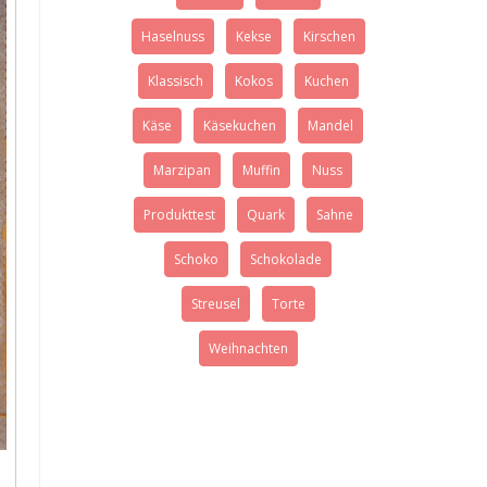
Haselnuss
Kekse
Kirschen
Klassisch
Kokos
Kuchen
Käse
Käsekuchen
Mandel
Marzipan
Muffin
Nuss
Produkttest
Quark
Sahne
Schoko
Schokolade
Streusel
Torte
Weihnachten