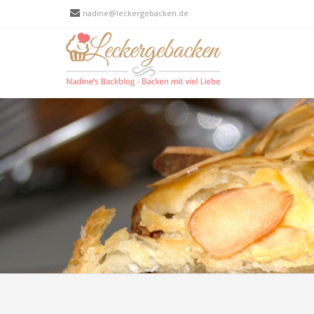
nadine@leckergebacken.de
Men
SKIP T