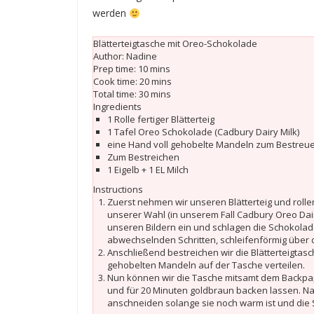
werden
Blätterteigtasche mit Oreo-Schokolade
Author:
Nadine
Prep time:
10 mins
Cook time:
20 mins
Total time:
30 mins
Ingredients
1 Rolle fertiger Blätterteig
1 Tafel Oreo Schokolade (Cadbury Dairy Milk)
eine Hand voll gehobelte Mandeln zum Bestreu
Zum Bestreichen
1 Eigelb + 1 EL Milch
Instructions
Zuerst nehmen wir unseren Blätterteig und rollen
unserer Wahl (in unserem Fall Cadbury Oreo Dairy
unseren Bildern ein und schlagen die Schokoladent
abwechselnden Schritten, schleifenförmig über 
Anschließend bestreichen wir die Blätterteigtasc
gehobelten Mandeln auf der Tasche verteilen.
Nun können wir die Tasche mitsamt dem Backpap
und für 20 Minuten goldbraun backen lassen. Na
anschneiden solange sie noch warm ist und die 