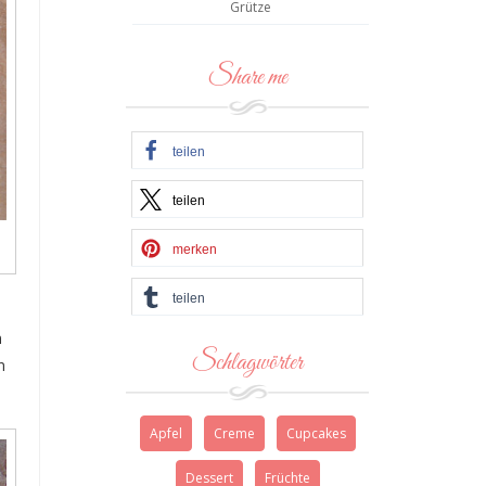
Grütze
Share me
teilen
teilen
merken
teilen
n
Schlagwörter
n
Apfel
Creme
Cupcakes
Dessert
Früchte