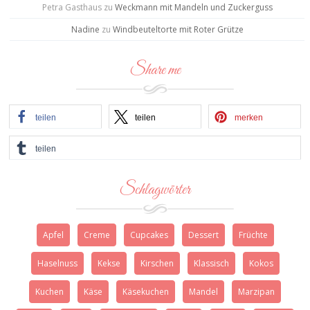
Petra Gasthaus
zu
Weckmann mit Mandeln und Zuckerguss
Nadine
zu
Windbeuteltorte mit Roter Grütze
Share me
teilen
teilen
merken
teilen
Schlagwörter
Apfel
Creme
Cupcakes
Dessert
Früchte
Haselnuss
Kekse
Kirschen
Klassisch
Kokos
Kuchen
Käse
Käsekuchen
Mandel
Marzipan