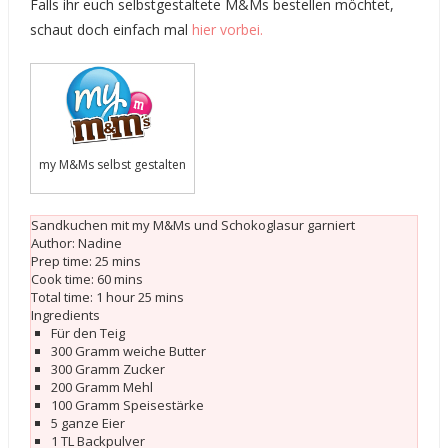
Falls ihr euch selbstgestaltete M&Ms bestellen möchtet,
schaut doch einfach mal
hier vorbei.
my M&Ms selbst gestalten
Sandkuchen mit my M&Ms und Schokoglasur garniert
Author:
Nadine
Prep time:
25 mins
Cook time:
60 mins
Total time:
1 hour 25 mins
Ingredients
Für den Teig
300 Gramm weiche Butter
300 Gramm Zucker
200 Gramm Mehl
100 Gramm Speisestärke
5 ganze Eier
1 TL Backpulver