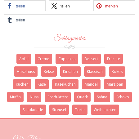
teilen
teilen
merken
teilen
Schlagwörter
Apfel
Creme
Cupcakes
Dessert
Früchte
Haselnuss
Kekse
Kirschen
Klassisch
Kokos
Kuchen
Käse
Käsekuchen
Mandel
Marzipan
Muffin
Nuss
Produkttest
Quark
Sahne
Schoko
Schokolade
Streusel
Torte
Weihnachten
My Blog