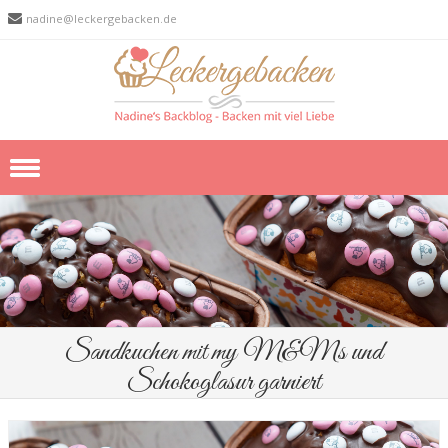
nadine@leckergebacken.de
Skip to content
Sandkuchen mit my M&Ms und
Schokoglasur garniert