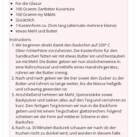
Für die Glasur
100 Gramm Zartbitter Kuvertüre
100 Gramm my M&Ms
Zusätzlich
1 Kastenform ca. 25cm lang (alternativ mehrere kleine)
etwas Mehl und Butter
Instructions
Wir beginnen direkt damit den Backofen auf 200° C
Ober-/Unterhitze vorzuheizen. Die Kastenform für den
Sandkuchen fetten wir mit etwas Butter ein und bestäuben
sie mit Mehl. Die Butter geben wir nun stückchenweise in
eine Rührschüssel und mithilfe eines Handrührgerätes,
rühren wir die Butter cremig.
Nach und nach geben wir die Eier sowie den Zucker zu der
Butter und rühren so lange weiter, bis die Masse hellgelb
und schaumig geworden ist.
Anschließend nehmen wir Mehl, Speisestärke sowie
Backpulver und sieben alles auf den Teig und verrühren es
kurz. Den fertigen Teig können wir nun in die Backform
geben und mit einem Teigschaber glattstreichen. Folgend
schieben wir die Form auf mittlerer Schiene in den
Backofen.
Nach ca. 30 Minuten Backzeit schauen wir nach ob der
Kuchen nicht zu dunkel wird, und würden in diesem Falle