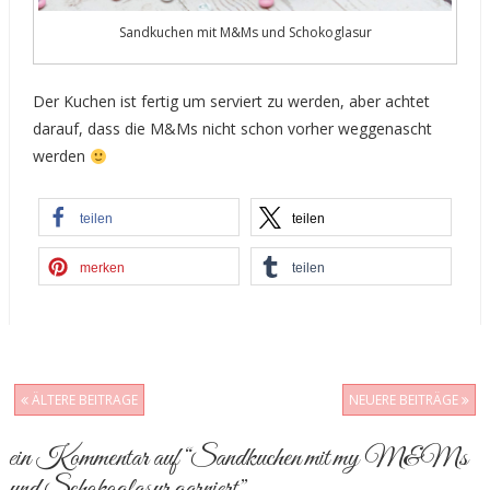
Sandkuchen mit M&Ms und Schokoglasur
Der Kuchen ist fertig um serviert zu werden, aber achtet
darauf, dass die M&Ms nicht schon vorher weggenascht
werden
teilen
teilen
merken
teilen
ÄLTERE BEITRAGE
NEUERE BEITRÄGE
Post navigation
ein Kommentar auf “
Sandkuchen mit my M&Ms
und Schokoglasur garniert
”