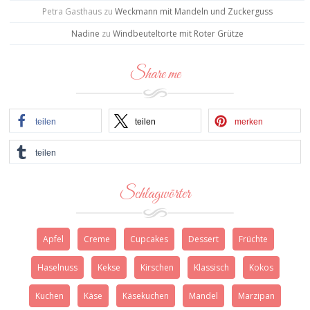
Petra Gasthaus
zu
Weckmann mit Mandeln und Zuckerguss
Nadine
zu
Windbeuteltorte mit Roter Grütze
Share me
teilen
teilen
merken
teilen
Schlagwörter
Apfel
Creme
Cupcakes
Dessert
Früchte
Haselnuss
Kekse
Kirschen
Klassisch
Kokos
Kuchen
Käse
Käsekuchen
Mandel
Marzipan