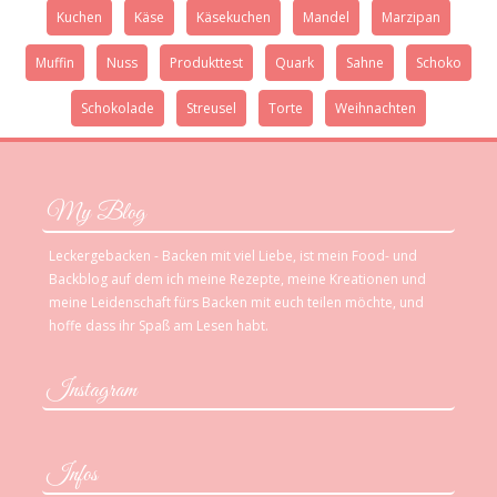
Kuchen
Käse
Käsekuchen
Mandel
Marzipan
Muffin
Nuss
Produkttest
Quark
Sahne
Schoko
Schokolade
Streusel
Torte
Weihnachten
My Blog
Leckergebacken - Backen mit viel Liebe, ist mein Food- und
Backblog auf dem ich meine Rezepte, meine Kreationen und
meine Leidenschaft fürs Backen mit euch teilen möchte, und
hoffe dass ihr Spaß am Lesen habt.
Instagram
Infos