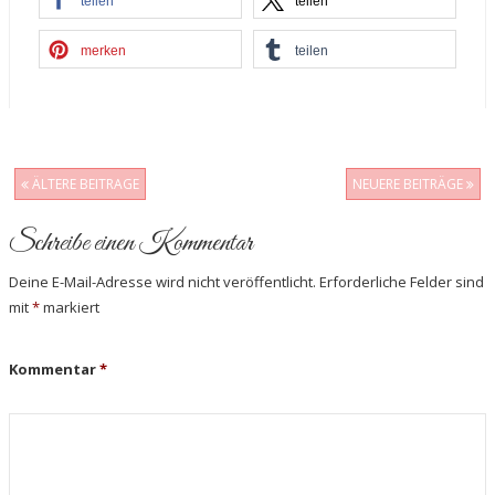
teilen
teilen
merken
teilen
ÄLTERE BEITRAGE
NEUERE BEITRÄGE
Post navigation
Schreibe einen Kommentar
Deine E-Mail-Adresse wird nicht veröffentlicht.
Erforderliche Felder sind
mit
*
markiert
Kommentar
*