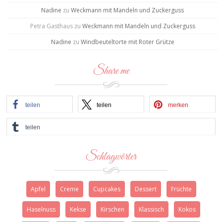
Nadine
zu
Weckmann mit Mandeln und Zuckerguss
Petra Gasthaus
zu
Weckmann mit Mandeln und Zuckerguss
Nadine
zu
Windbeuteltorte mit Roter Grütze
Share me
teilen
teilen
merken
teilen
Schlagwörter
Apfel
Creme
Cupcakes
Dessert
Früchte
Haselnuss
Kekse
Kirschen
Klassisch
Kokos