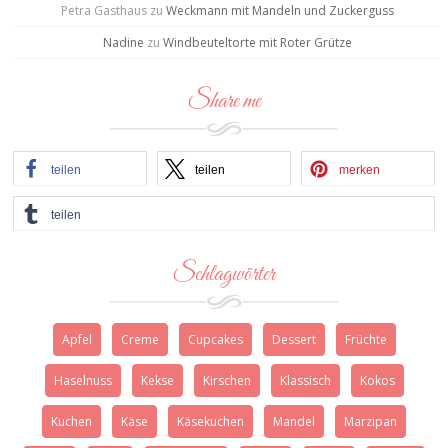
Petra Gasthaus
zu
Weckmann mit Mandeln und Zuckerguss
Nadine
zu
Windbeuteltorte mit Roter Grütze
Share me
teilen
teilen
merken
teilen
Schlagwörter
Apfel
Creme
Cupcakes
Dessert
Früchte
Haselnuss
Kekse
Kirschen
Klassisch
Kokos
Kuchen
Käse
Käsekuchen
Mandel
Marzipan