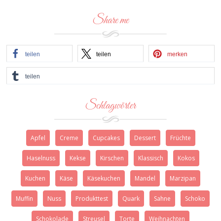
Share me
teilen
teilen
merken
teilen
Schlagwörter
Apfel
Creme
Cupcakes
Dessert
Früchte
Haselnuss
Kekse
Kirschen
Klassisch
Kokos
Kuchen
Käse
Käsekuchen
Mandel
Marzipan
Muffin
Nuss
Produkttest
Quark
Sahne
Schoko
Schokolade
Streusel
Torte
Weihnachten