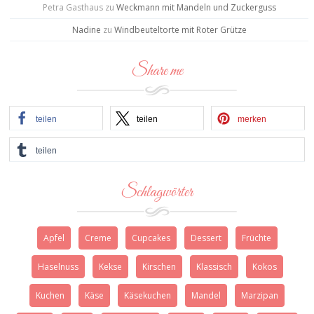
Petra Gasthaus
zu
Weckmann mit Mandeln und Zuckerguss
Nadine
zu
Windbeuteltorte mit Roter Grütze
Share me
teilen
teilen
merken
teilen
Schlagwörter
Apfel
Creme
Cupcakes
Dessert
Früchte
Haselnuss
Kekse
Kirschen
Klassisch
Kokos
Kuchen
Käse
Käsekuchen
Mandel
Marzipan