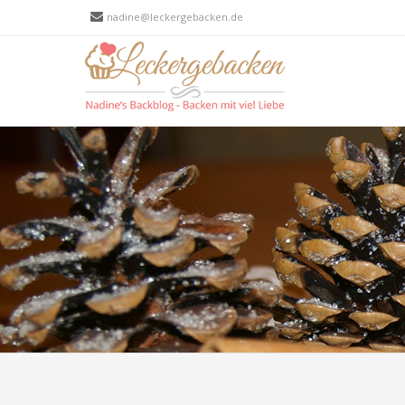
nadine@leckergebacken.de
Men
SKIP T