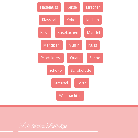
Haselnuss
Kekse
Kirschen
Klassisch
Kokos
Kuchen
Käse
Käsekuchen
Mandel
Marzipan
Muffin
Nuss
Produkttest
Quark
Sahne
Schoko
Schokolade
Streusel
Torte
Weihnachten
Die letzten Beiträge