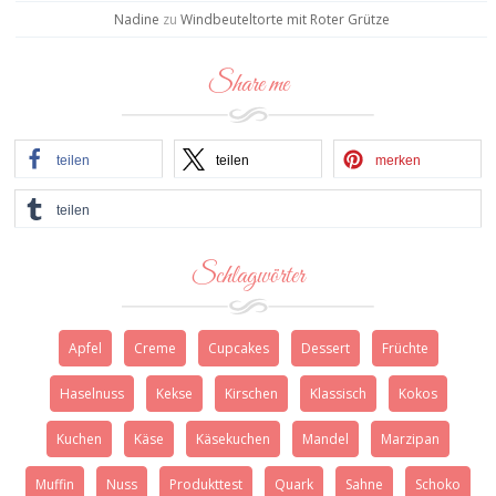
Nadine
zu
Windbeuteltorte mit Roter Grütze
Share me
teilen
teilen
merken
teilen
Schlagwörter
Apfel
Creme
Cupcakes
Dessert
Früchte
Haselnuss
Kekse
Kirschen
Klassisch
Kokos
Kuchen
Käse
Käsekuchen
Mandel
Marzipan
Muffin
Nuss
Produkttest
Quark
Sahne
Schoko