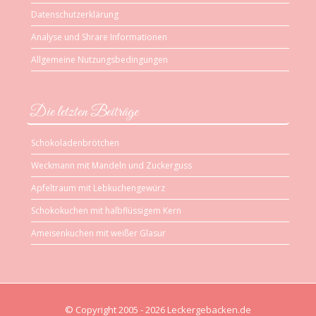
Datenschutzerklärung
Analyse und Shrare Informationen
Allgemeine Nutzungsbedingungen
Die letzten Beiträge
Schokoladenbrötchen
Weckmann mit Mandeln und Zuckerguss
Apfeltraum mit Lebkuchengewürz
Schokokuchen mit halbflüssigem Kern
Ameisenkuchen mit weißer Glasur
© Copyright 2005 - 2026 Leckergebacken.de