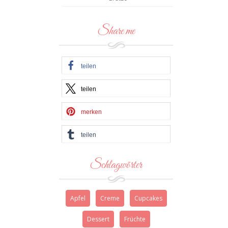
Share me
teilen
teilen
merken
teilen
Schlagwörter
Apfel
Creme
Cupcakes
Dessert
Früchte