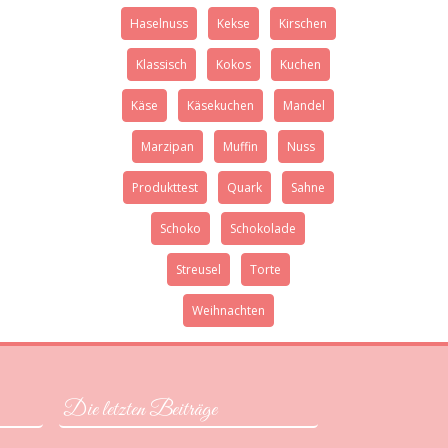
Haselnuss
Kekse
Kirschen
Klassisch
Kokos
Kuchen
Käse
Käsekuchen
Mandel
Marzipan
Muffin
Nuss
Produkttest
Quark
Sahne
Schoko
Schokolade
Streusel
Torte
Weihnachten
Die letzten Beiträge