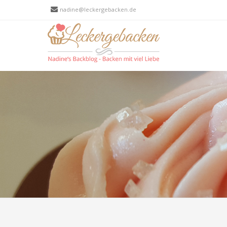
nadine@leckergebacken.de
Men
SKIP T