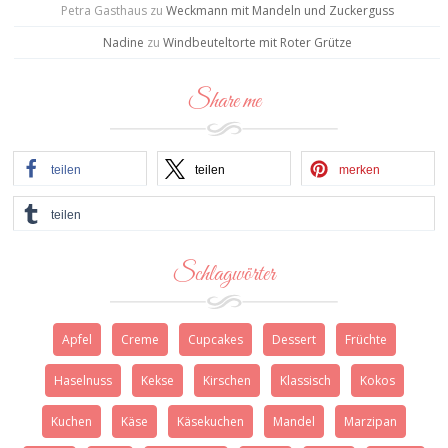
Petra Gasthaus
zu
Weckmann mit Mandeln und Zuckerguss
Nadine
zu
Windbeuteltorte mit Roter Grütze
Share me
teilen
teilen
merken
teilen
Schlagwörter
Apfel
Creme
Cupcakes
Dessert
Früchte
Haselnuss
Kekse
Kirschen
Klassisch
Kokos
Kuchen
Käse
Käsekuchen
Mandel
Marzipan