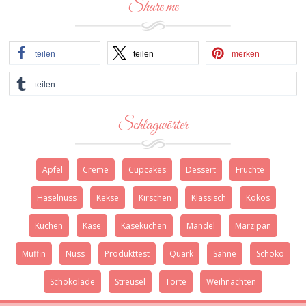
Share me
teilen
teilen
merken
teilen
Schlagwörter
Apfel
Creme
Cupcakes
Dessert
Früchte
Haselnuss
Kekse
Kirschen
Klassisch
Kokos
Kuchen
Käse
Käsekuchen
Mandel
Marzipan
Muffin
Nuss
Produkttest
Quark
Sahne
Schoko
Schokolade
Streusel
Torte
Weihnachten