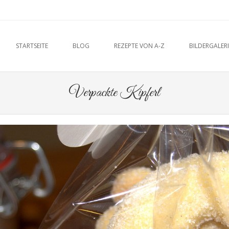
u
O CONTENT
STARTSEITE
BLOG
REZEPTE VON A-Z
BILDERGALERI
Verpackte Kipferl