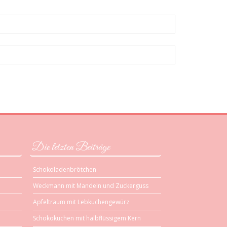
Die letzten Beiträge
Schokoladenbrötchen
Weckmann mit Mandeln und Zuckerguss
Apfeltraum mit Lebkuchengewürz
Schokokuchen mit halbflüssigem Kern