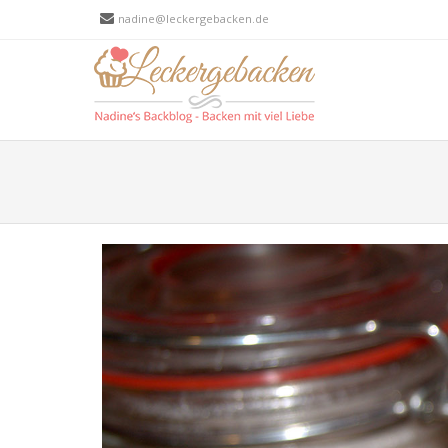
nadine@leckergebacken.de
Men
SKIP T