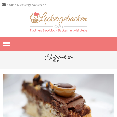
nadine@leckergebacken.de
Skip to content
Toffifeetorte