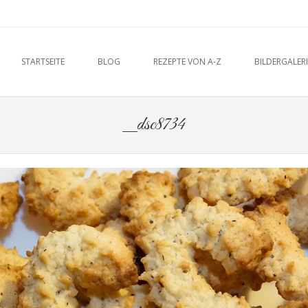
u
O CONTENT
STARTSEITE
BLOG
REZEPTE VON A-Z
BILDERGALERI
_dsc8734