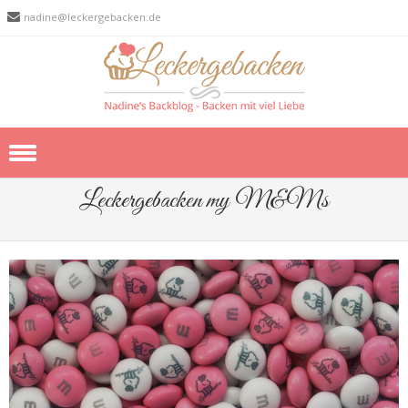
nadine@leckergebacken.de
Skip to content
Leckergebacken my M&Ms