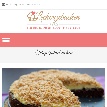
nadine@leckergebacken.de
Skip to content
Sägespänekuchen