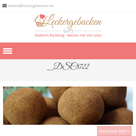
nadine@leckergebacken.de
Skip to content
_DSC8722
Nächstes Bild