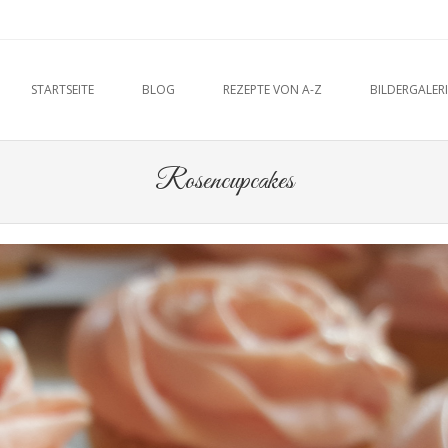
u
O CONTENT
STARTSEITE
BLOG
REZEPTE VON A-Z
BILDERGALERI
Rosencupcakes