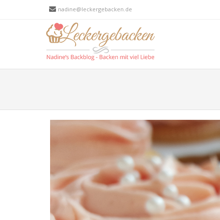
nadine@leckergebacken.de
Men
SKIP T