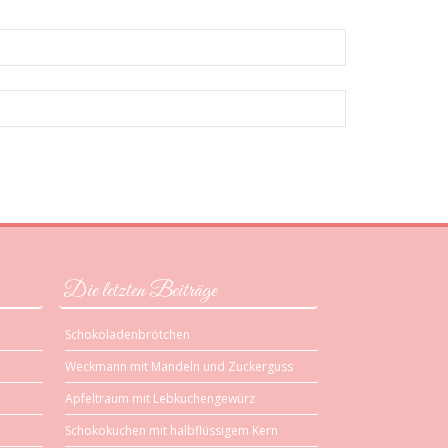
Die letzten Beiträge
Schokoladenbrötchen
Weckmann mit Mandeln und Zuckerguss
Apfeltraum mit Lebkuchengewürz
Schokokuchen mit halbflüssigem Kern